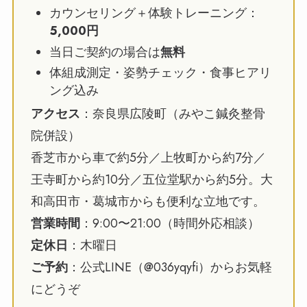
カウンセリング＋体験トレーニング：
5,000円
当日ご契約の場合は
無料
体組成測定・姿勢チェック・食事ヒアリ
ング込み
アクセス
：奈良県広陵町（みやこ鍼灸整骨
院併設）
香芝市から車で約5分／上牧町から約7分／
王寺町から約10分／五位堂駅から約5分。大
和高田市・葛城市からも便利な立地です。
営業時間
：9:00〜21:00（時間外応相談）
定休日
：木曜日
ご予約
：公式LINE（@036yqyfi）からお気軽
にどうぞ